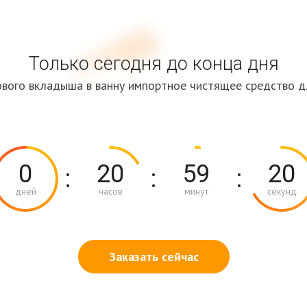
Только сегодня до конца дня
ового вкладыша в ванну импортное чистящее средство д
0
20
59
19
:
:
:
дней
часов
минут
секунд
Заказать сейчас