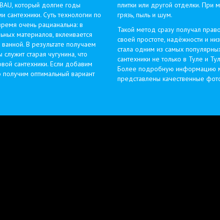
BAU, который долгие годы
плитки или другой отделки. При м
 сантехники. Суть технологии по
грязь, пыль и шум.
время очень рацианальна: в
Такой метод сразу получал прав
льных материалов, вклеивается
своей простоте, надёжности и ни
ванной. В результате получаем
стала одним из самых популярны
служит старая чугунина, что
сантехники не только в Туле и Ту
вой сантехники. Если добавим
Более подробную информацию м
о получим оптимальный вариант
представлены качественные фото